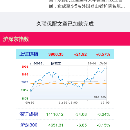
崩，造成至少5名外国登山者和两名尼方
向导遇难。 尼泊尔多拉卡县警察局长马
哈托表示，一支由....
久联优配文章已加载完成
沪深京指数
上证综指
3900.35
+21.92
+0.57%
深证成指
14110.12
-34.08
-0.24%
沪深300
4651.31
-6.85
-0.15%