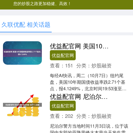
您的炒股之路更加稳健、高效！
久联优配 相关话题
优益配官网 美国10年期国债收益率跌2.71个基点，报4.1249%
优益配官网
查看：
151
分类：
炒股融资
每经AI快讯，周二（10月7日）纽约尾
盘，美国10年期国债收益率跌2.71个基
点，报4.1249%，北京时间19:53涨至
4.1753%刷新日高，随后持续走低，....
优益配官网 尼泊尔中部发生雪崩 至少7人遇难
优益配官网
查看：
202
分类：
炒股融资
尼泊尔警方当地时间11月3日说，位于该
国中东部的亚隆里峰大本营当天发生雪