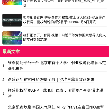
被行拘10日，管委会：景区是正常物价_视频_萍乡_高
价
银华配资官网 拼多多作为被告/被上诉人的2起涉及著作
权权属、侵权纠纷的诉讼将于2025年8月5日开庭
杠杆配资开户官网 视频丨习近平等党和国家领导人向人
民英雄敬献花篮
最新文章
维嘉优配平台平台 北京市首个大学生创业板孵化培育示范
1、
基地揭牌
盈盛达配资官网 给您提个醒｜沙坑里藏着致命陷阱
2、
祥盛期权配资APP下载 四川仁寿：闲置资产变身“养老港
3、
湾”
北京配资炒股 泰国人气网红 Milky Praiya在泰国NIC生育