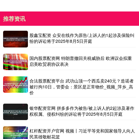
推荐资讯
股鑫宝配资 众安在线作为原告/上诉人的1起涉及保险纠
纷的诉讼将于2025年8月5日开庭
国内股票配资网 特朗普撤回关税威胁后 欧洲议会拟重
启美欧贸易协议表决
合法股票配资平台 武功山顶一个西瓜卖240元？造谣者
被行拘10日，管委会：景区是正常物价_视频_萍乡_高
价
银华配资官网 拼多多作为被告/被上诉人的2起涉及著作
权权属、侵权纠纷的诉讼将于2025年8月5日开庭
杠杆配资开户官网 视频丨习近平等党和国家领导人向人
民英雄敬献花篮