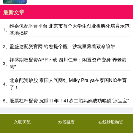
最新文章
维嘉优配平台平台 北京市首个大学生创业板孵化培育示范
1、
基地揭牌
盈盛达配资官网 给您提个醒｜沙坑里藏着致命陷阱
2、
祥盛期权配资APP下载 四川仁寿：闲置资产变身“养老港
3、
湾”
北京配资炒股 泰国人气网红 Milky Praiya在泰国NIC生育
4、
了！
股票杠杆配资 沉睡11年！41岁二胎妈妈成功唤醒“冰宝宝”
5、
久联优配
炒股融资
在线炒股融资