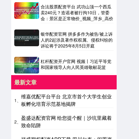
合法股票配资平台 武功山顶一个西瓜
卖240元？造谣者被行拘10日，管委
会：景区是正常物价_视频_萍乡_高价
银华配资官网 拼多多作为被告/被上诉
人的2起涉及著作权权属、侵权纠纷的
诉讼将于2025年8月5日开庭
杠杆配资开户官网 视频丨习近平等党
和国家领导人向人民英雄敬献花篮
最新文章
维嘉优配平台平台 北京市首个大学生创业
1、
板孵化培育示范基地揭牌
盈盛达配资官网 给您提个醒｜沙坑里藏着
2、
致命陷阱