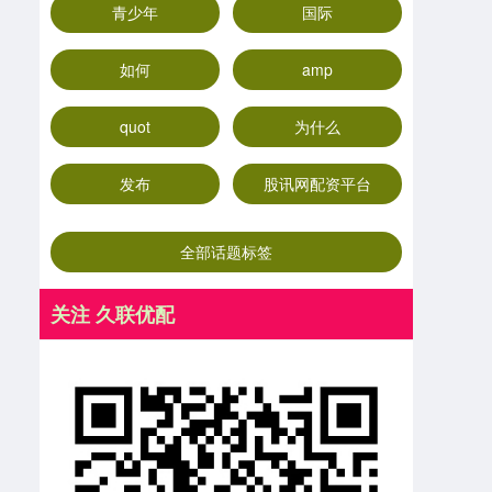
青少年
国际
如何
amp
quot
为什么
发布
股讯网配资平台
全部话题标签
关注 久联优配