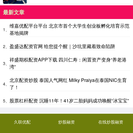
最新文章
维嘉优配平台平台 北京市首个大学生创业板孵化培育示范
1、
基地揭牌
盈盛达配资官网 给您提个醒｜沙坑里藏着致命陷阱
2、
祥盛期权配资APP下载 四川仁寿：闲置资产变身“养老港
3、
湾”
北京配资炒股 泰国人气网红 Milky Praiya在泰国NIC生育
4、
了！
股票杠杆配资 沉睡11年！41岁二胎妈妈成功唤醒“冰宝宝”
5、
久联优配
炒股融资
在线炒股融资