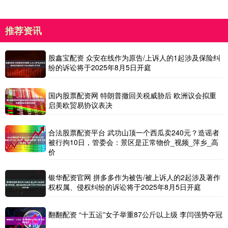
推荐资讯
股鑫宝配资 众安在线作为原告/上诉人的1起涉及保险纠
纷的诉讼将于2025年8月5日开庭
国内股票配资网 特朗普撤回关税威胁后 欧洲议会拟重
启美欧贸易协议表决
合法股票配资平台 武功山顶一个西瓜卖240元？造谣者
被行拘10日，管委会：景区是正常物价_视频_萍乡_高
价
银华配资官网 拼多多作为被告/被上诉人的2起涉及著作
权权属、侵权纠纷的诉讼将于2025年8月5日开庭
翻翻配资 “十五运”女子举重87公斤以上级 李闫强势夺冠