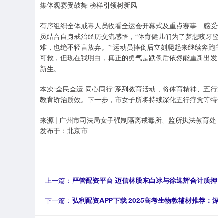
集体观赛受鼓舞 榜样引领树新风
有序组织全体戒毒人员收看全运会开幕式及重点赛事，感受
员结合自身戒治经历交流感悟，“体育健儿们为了梦想咬牙
难，也绝不轻言放弃。”“运动员摔倒后立刻爬起来继续奔
可救，但现在我明白，真正的勇气是跌倒后依然能重新出发
新生。
本次“全民全运 同心同行”系列教育活动，将体育精神、五
教育矫治质效。下一步，市女子所将持续深化五行疗愈等特
来源 | 广州市司法局女子强制隔离戒毒所、监所执法教育处
发布于：北京市
上一篇：
严管配资平台 迈信林股东白冰与徐迎辉合计质押1
下一篇：
弘利配资APP下载 2025高考生物教辅材推荐