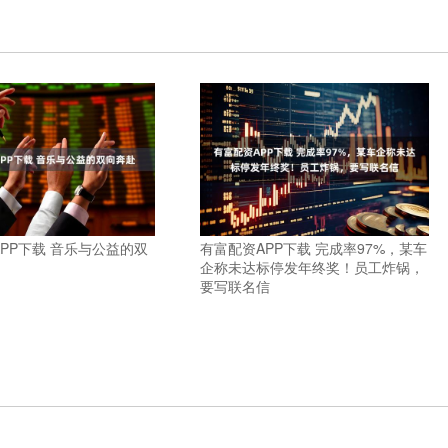
APP下载 音乐与公益的双
有富配资APP下载 完成率97%，某车
企称未达标停发年终奖！员工炸锅，
要写联名信