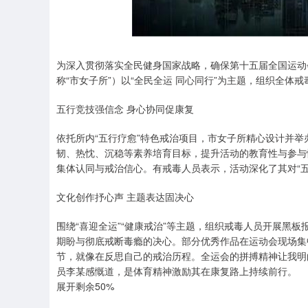
为深入贯彻落实全民健身国家战略，确保第十五届全国运动
称“市女子所”）以“全民全运 同心同行”为主题，组织全体
五行竞技强信念 身心协同促康复
依托所内“五行疗愈”特色戒治项目，市女子所精心设计并
韧、热忱、沉稳等素养培育目标，提升活动的教育性与参与
集体认同与戒治信心。有戒毒人员表示，活动深化了其对“
文化创作抒心声 主题表达固决心
围绕“喜迎全运”“健康戒治”等主题，组织戒毒人员开展黑
期盼与彻底戒断毒瘾的决心。部分优秀作品在运动会现场集
节，就像在反思自己的戒治历程。全运会的拼搏精神让我明
员李某感慨道，是体育精神激励其在康复路上持续前行。
展开剩余50%