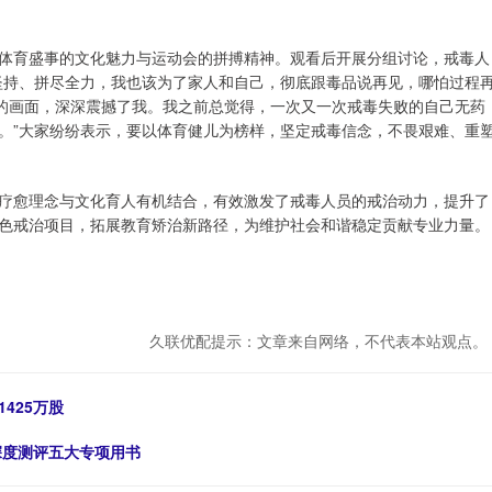
体育盛事的文化魅力与运动会的拼搏精神。观看后开展分组讨论，戒毒人
坚持、拼尽全力，我也该为了家人和自己，彻底跟毒品说再见，哪怕过程
跑的画面，深深震撼了我。我之前总觉得，一次又一次戒毒失败的自己无药
。”大家纷纷表示，要以体育健儿为榜样，坚定戒毒信念，不畏艰难、重
行疗愈理念与文化育人有机结合，有效激发了戒毒人员的戒治动力，提升了
色戒治项目，拓展教育矫治新路径，为维护社会和谐稳定贡献专业力量。
久联优配提示：文章来自网络，不代表本站观点。
425万股
：深度测评五大专项用书