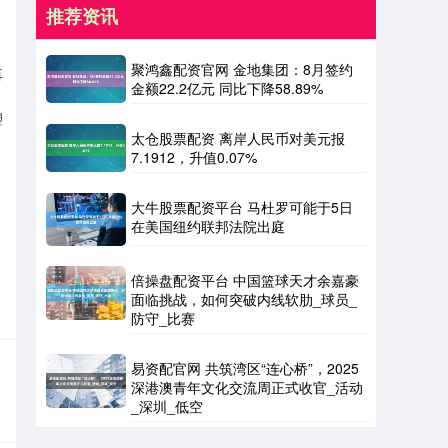
推荐资讯
聚鸿鑫配资官网 金地集团：8月签约
再
金额22.2亿元 同比下降58.89%
塑
太仓股票配资 离岸人民币对美元报
7.1912，升值0.07%
大牛股票配资平台 马杜罗可能于5日
在美国纽约联邦法院出庭
倍操盘配资平台 中国篮球天才余嘉豪
面临挑战，如何突破内线软肋_球员_
防守_比赛
易资配官网 共筑湾区“连心桥”，2025
深港澳青年文化交流周正式收官_活动
_深圳_低空