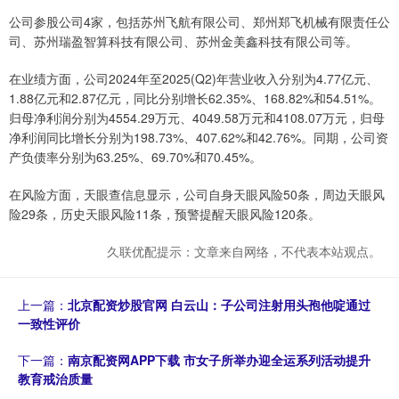
公司参股公司4家，包括苏州飞航有限公司、郑州郑飞机械有限责任公
司、苏州瑞盈智算科技有限公司、苏州金美鑫科技有限公司等。
在业绩方面，公司2024年至2025(Q2)年营业收入分别为4.77亿元、
1.88亿元和2.87亿元，同比分别增长62.35%、168.82%和54.51%。
归母净利润分别为4554.29万元、4049.58万元和4108.07万元，归母
净利润同比增长分别为198.73%、407.62%和42.76%。同期，公司资
产负债率分别为63.25%、69.70%和70.45%。
在风险方面，天眼查信息显示，公司自身天眼风险50条，周边天眼风
险29条，历史天眼风险11条，预警提醒天眼风险120条。
久联优配提示：文章来自网络，不代表本站观点。
上一篇：
北京配资炒股官网 白云山：子公司注射用头孢他啶通过
一致性评价
下一篇：
南京配资网APP下载 市女子所举办迎全运系列活动提升
教育戒治质量