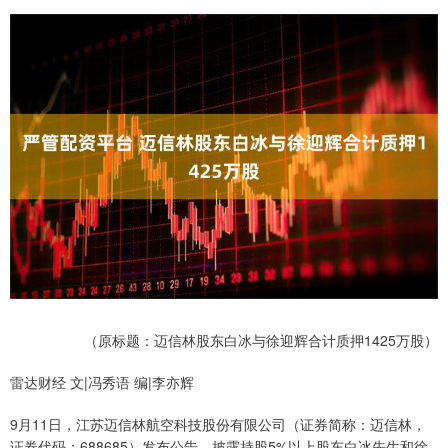
（原标题：迈信林股东白冰与徐迎辉合计质押1425万股）
雷达财经 文|冯秀语 编|李亦辉
9月11日，江苏迈信林航空科技股份有限公司（证券简称：迈信林，
证券代码：688685）发布公告，披露持股5%以上股东白冰先生和徐