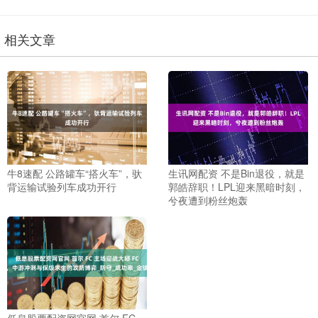
相关文章
牛8速配 公路罐车“搭火车”，驮
生讯网配资 不是Bin退役，就是
背运输试验列车成功开行
郭皓辞职！LPL迎来黑暗时刻，
兮夜遭到粉丝炮轰
低息股票配资网官网 首尔 FC