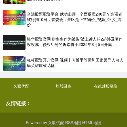
合法股票配资平台 武功山顶一个西瓜卖240元？造谣者
被行拘10日，管委会：景区是正常物价_视频_萍乡_高
价
银华配资官网 拼多多作为被告/被上诉人的2起涉及著作
权权属、侵权纠纷的诉讼将于2025年8月5日开庭
杠杆配资开户官网 视频丨习近平等党和国家领导人向人
民英雄敬献花篮
久联优配
炒股融资
在线炒股融资
友情链接：
Powered by
久联优配
RSS地图
HTML地图