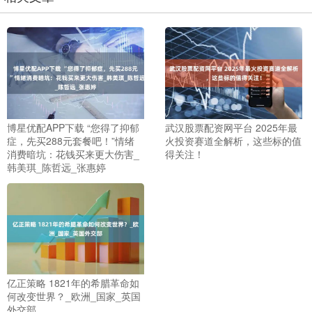
博星优配APP下载 “您得了抑郁
武汉股票配资网平台 2025年最
症，先买288元套餐吧！”情绪
火投资赛道全解析，这些标的值
消费暗坑：花钱买来更大伤害_
得关注！
韩美琪_陈哲远_张惠婷
亿正策略 1821年的希腊革命如
何改变世界？_欧洲_国家_英国
外交部