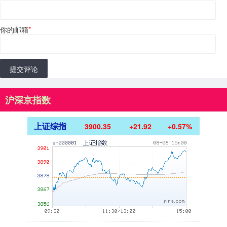
你的邮箱
*
提交评论
沪深京指数
上证综指
3900.35
+21.92
+0.57%