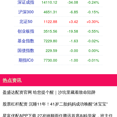
深证成指
14110.12
-34.08
-0.24%
沪深300
4651.31
-6.85
-0.15%
北证50
1122.88
+3.42
+0.30%
创业板指
3515.56
-19.58
-0.55%
基金指数
7229.80
-1.63
-0.02%
国债指数
229.59
-0.00
0.00%
期指IC0
7730.00
-1.00
-0.01%
热点资讯
盈盛达配资官网 给您提个醒｜沙坑里藏着致命陷阱
股票杠杆配资 沉睡11年！41岁二胎妈妈成功唤醒“冰宝宝”
星富优配APP下载 27岁姚顺雨任腾讯首席AI科学家，班主任