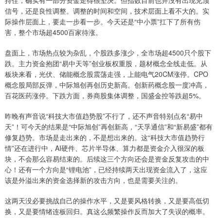
持住，确实有一部分资金走得很坚决。但指数目前也并没有出现见顶
信号，还是良性调整。调整的时间和空间，技术层面上看不大的。实
际操作层面上，要走一步看一步。今天还是“中小票”扛下了所有伤
害，整个市场超4500百家待涨。
盘面上，市场热点较为杂乱，个股跌多涨少，全市场超4500只个股下
跌。主力资金抱团“易中天等”创业板权重股，题材概念全线走低。从
板块来看，光伏、储能概念股震荡走强，上能电气20CM涨停。CPO
概念股局部反弹，中际旭创再创历史新高。创新药概念股一度冲高，
百花医药涨停。下跌方面，券商股集体调整，国盛金控等跌超5%。
昨晚有声音说“科技大市值趋势股”不行了，还不声音特别点名“易中
天”！可今天的结果是“中际旭创”再创新高，“天孚通信”和“新易盛”都有
修复趋势。市场是走出来的，不是想出来的。这“科技大市值趋势行
情”还在进行中，AI硬件、芯片半导体、算力都是资金介入很深的板
块，不会那么容易结束的。后续这三个方向还会是资金反复攻击的中
心！还有一个方向是“锂电池”，已经持续两天出现资金流入了，这应
该是外溢出来的资金选择新的攻击方向，也是需要关注的。
这两天没必要挑战自己的操作水平，又是要风格转换，又是要高低切
换，又是要情绪连板回归。真这么频繁操作反而加大了失误的概率。