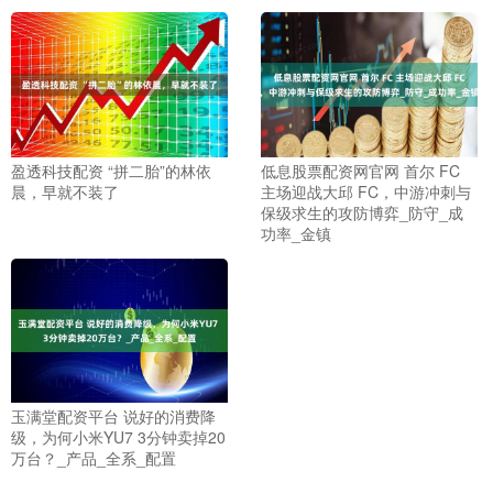
盈透科技配资 “拼二胎”的林依
低息股票配资网官网 首尔 FC
晨，早就不装了
主场迎战大邱 FC，中游冲刺与
保级求生的攻防博弈_防守_成
功率_金镇
玉满堂配资平台 说好的消费降
级，为何小米YU7 3分钟卖掉20
万台？_产品_全系_配置