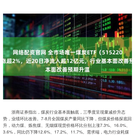
浙商证券指出，煤炭行业基本面触底，三季度呈现量减价升态
势，业绩环比改善。7-8月全国煤炭产量同比下降，但煤炭价格探底回
升，动力煤、炼焦煤、无烟煤现货价格环比分别上涨7.3%、16.0%、
3.6%，同比仍下降12.6%、17.2%、11.7%。需求端，电力行业耗煤