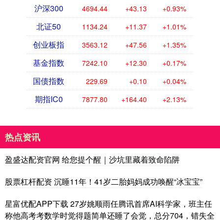
沪深300
4694.44
+43.13
+0.93%
北证50
1134.24
+11.37
+1.01%
创业板指
3563.12
+47.56
+1.35%
基金指数
7242.10
+12.30
+0.17%
国债指数
229.69
+0.10
+0.04%
期指IC0
7877.80
+164.40
+2.13%
热点资讯
盈盛达配资官网 给您提个醒｜沙坑里藏着致命陷阱
股票杠杆配资 沉睡11年！41岁二胎妈妈成功唤醒“冰宝宝”
星富优配APP下载 27岁姚顺雨任腾讯首席AI科学家，班主任
称他高考考数学时觉得题简单还睡了会觉，总分704，错失全