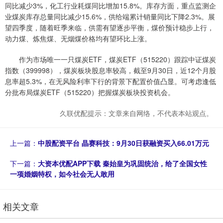
同比减少3%，化工行业耗煤同比增加15.8%。库存方面，重点监测企
业煤炭库存总量同比减少15.6%，供给端累计销量同比下降2.3%。展
望四季度，随着旺季来临，供需有望逐步平衡，煤价预计稳步上行，
动力煤、炼焦煤、无烟煤价格均有望环比上涨。
作为市场唯一一只煤炭ETF，煤炭ETF（515220）跟踪中证煤炭
指数（399998），煤炭板块股息率较高，截至9月30日，近12个月股
息率超5.3%，在无风险利率下行的背景下配置价值凸显。可考虑逢低
分批布局煤炭ETF（515220）把握煤炭板块投资机会。
久联优配提示：文章来自网络，不代表本站观点。
上一篇：
中股配资平台 晶赛科技：9月30日获融资买入66.01万元
下一篇：
大资本优配APP下载 秦始皇为巩固统治，给了全国女性
一项婚姻特权，如今社会无人敢用
相关文章