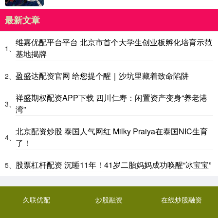
最新文章
维嘉优配平台平台 北京市首个大学生创业板孵化培育示范
1、
基地揭牌
盈盛达配资官网 给您提个醒｜沙坑里藏着致命陷阱
2、
祥盛期权配资APP下载 四川仁寿：闲置资产变身“养老港
3、
湾”
北京配资炒股 泰国人气网红 Milky Praiya在泰国NIC生育
4、
了！
股票杠杆配资 沉睡11年！41岁二胎妈妈成功唤醒“冰宝宝”
5、
久联优配
炒股融资
在线炒股融资