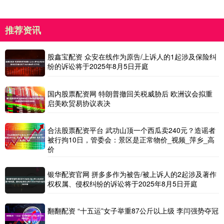
推荐资讯
股鑫宝配资 众安在线作为原告/上诉人的1起涉及保险纠
纷的诉讼将于2025年8月5日开庭
国内股票配资网 特朗普撤回关税威胁后 欧洲议会拟重
启美欧贸易协议表决
合法股票配资平台 武功山顶一个西瓜卖240元？造谣者
被行拘10日，管委会：景区是正常物价_视频_萍乡_高
价
银华配资官网 拼多多作为被告/被上诉人的2起涉及著作
权权属、侵权纠纷的诉讼将于2025年8月5日开庭
翻翻配资 “十五运”女子举重87公斤以上级 李闫强势夺冠