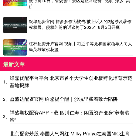
被行拘10日，管委会：景区是正常物价_视频_萍乡_高
价
银华配资官网 拼多多作为被告/被上诉人的2起涉及著作
权权属、侵权纠纷的诉讼将于2025年8月5日开庭
杠杆配资开户官网 视频丨习近平等党和国家领导人向人
民英雄敬献花篮
最新文章
维嘉优配平台平台 北京市首个大学生创业板孵化培育示范
1、
基地揭牌
盈盛达配资官网 给您提个醒｜沙坑里藏着致命陷阱
2、
祥盛期权配资APP下载 四川仁寿：闲置资产变身“养老港
3、
湾”
北京配资炒股 泰国人气网红 Milky Praiya在泰国NIC生育