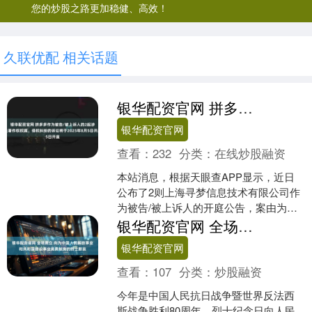
您的炒股之路更加稳健、高效！
久联优配 相关话题
银华配资官网 拼多多作为被告/被上诉人的2起涉及著作权权属、侵权纠纷的诉讼将于2025年8月5日开庭
银华配资官网
查看：
232
分类：
在线炒股融资
本站消息，根据天眼查APP显示，近日
公布了2则上海寻梦信息技术有限公司作
为被告/被上诉人的开庭公告，案由为著
作权权属、侵权纠纷，开庭日期为2025
银华配资官网 全场肃立 向为中国人民解放事业和共和国建设事业英勇献身的烈士默哀
年8月5日。详....
银华配资官网
查看：
107
分类：
炒股融资
今年是中国人民抗日战争暨世界反法西
斯战争胜利80周年。烈士纪念日向人民