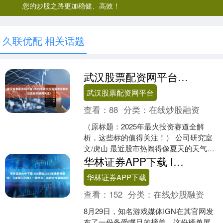
您的炒股之路更加稳健、高效！
久联优配 相关话题
武汉股票配资网平台 2025年最火投资赛道全解析，这些标的值得关注！
武汉股票配资网平台
查看：
88
分类：
在线炒股融资
（原标题：2025年最火投资赛道全解
析，这些标的值得关注！） 公司研究室
文/虎山 最近股市热闹得像夏天的天气，
尤其是CPO板块，简直涨到飞起～剑桥
华林证券APP下载 IGN票选2025年最期待游戏：《羊蹄山之魂》一骑绝尘，其他大作紧随其后
科技、中际旭....
华林证券APP下载
查看：
152
分类：
在线炒股融资
8月29日，知名游戏媒体IGN在其官网发
布了一份备受瞩目的榜单，这份榜单展