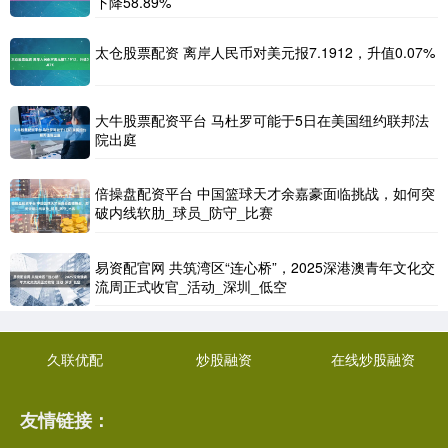
下降58.89%
太仓股票配资 离岸人民币对美元报7.1912，升值0.07%
大牛股票配资平台 马杜罗可能于5日在美国纽约联邦法
院出庭
倍操盘配资平台 中国篮球天才余嘉豪面临挑战，如何突
破内线软肋_球员_防守_比赛
易资配官网 共筑湾区“连心桥”，2025深港澳青年文化交
流周正式收官_活动_深圳_低空
久联优配
炒股融资
在线炒股融资
友情链接：