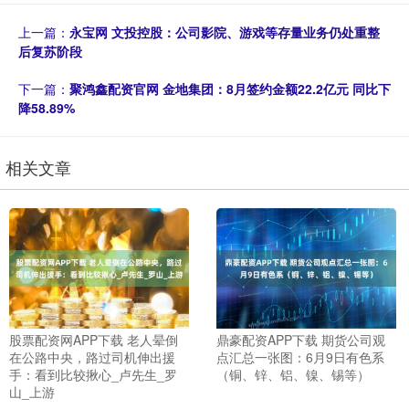
上一篇：
永宝网 文投控股：公司影院、游戏等存量业务仍处重整
后复苏阶段
下一篇：
聚鸿鑫配资官网 金地集团：8月签约金额22.2亿元 同比下
降58.89%
相关文章
股票配资网APP下载 老人晕倒
鼎豪配资APP下载 期货公司观
在公路中央，路过司机伸出援
点汇总一张图：6月9日有色系
手：看到比较揪心_卢先生_罗
（铜、锌、铝、镍、锡等）
山_上游