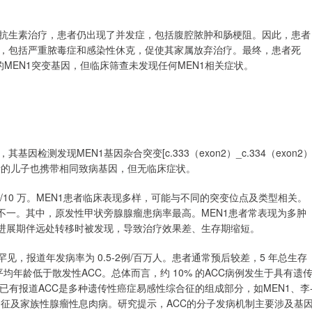
抗生素治疗，患者仍出现了并发症，包括腹腔脓肿和肠梗阻。因此，患者
，包括严重脓毒症和感染性休克，促使其家属放弃治疗。最终，患者死
MEN1突变基因，但临床筛查未发现任何MEN1相关症状。
因检测发现MEN1基因杂合突变[c.333（exon2）_c.334（exon2
患者的儿子也携带相同致病基因，但无临床症状。
0/10 万。MEN1患者临床表现多样，可能与不同的突变位点及类型相关。
显率不一。其中，原发性甲状旁腺腺瘤患病率最高。MEN1患者常表现为多肿
在进展期伴远处转移时被发现，导致治疗效果差、生存期缩短。
见，报道年发病率为 0.5-2例/百万人。患者通常预后较差，5 年总生存
诊平均年龄低于散发性ACC。总体而言，约 10% 的ACC病例发生于具有遗
已有报道ACC是多种遗传性癌症易感性综合征的组成部分，如MEN1、李
合征及家族性腺瘤性息肉病。研究提示，ACC的分子发病机制主要涉及基