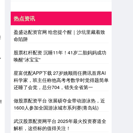
热点资讯
盈盛达配资官网 给您提个醒｜沙坑里藏着致
报
命陷阱
股票杠杆配资 沉睡11年！41岁二胎妈妈成功
风
唤醒“冰宝宝”
星富优配APP下载 27岁姚顺雨任腾讯首席AI
科学家，班主任称他高考考数学时觉得题简单
还睡了会觉，总分704，错失全省第一
做股票配资平台 张展硕夺金带动游泳热，近
增
1600人参加全国游泳城市系列赛(青岛站)
武汉股票配资网平台 2025年最火投资赛道全
解析，这些标的值得关注！