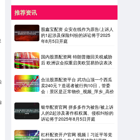
推荐资讯
股鑫宝配资 众安在线作为原告/上诉人
的1起涉及保险纠纷的诉讼将于2025
患
年8月5日开庭
国内股票配资网 特朗普撤回关税威胁
后 欧洲议会拟重启美欧贸易协议表决
合法股票配资平台 武功山顶一个西瓜
检
卖240元？造谣者被行拘10日，管委
会：景区是正常物价_视频_萍乡_高价
腺
银华配资官网 拼多多作为被告/被上诉
人的2起涉及著作权权属、侵权纠纷的
诉讼将于2025年8月5日开庭
杠杆配资开户官网 视频丨习近平等党