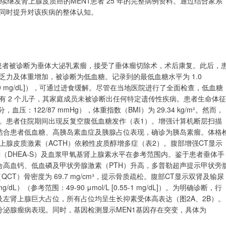
续继发肾上腺皮质癌的MEN1患者 25 年的完整病例资料。通过结合家系
同时提升对该疾病的整体认知。
，患者被诊断为垂体大泌乳素瘤，接受了垂体瘤切除术，术后康复。此后，
力及体重增加，被诊断为低血糖。记录到的最低血糖水平为 1.0
L [70-109 mg/dL]），可通过进食缓解。尽管在当地医院进行了全面检查，低血糖
有 2 个儿子，其家庭成员未被诊断出任何特定遗传性疾病。患者生命体征
，血压：122/87 mmHg），体重指数（BMI）为 29.34 kg/m²。然而，
。患者住院期间出现反复空腹低血糖发作（表1）。增强计算机断层扫描
。结合患者低血糖、高胰岛素血症及胰腺占位表现，确诊为胰岛素瘤。体格
腺皮质激素（ACTH）依赖性皮质醇增多症（表2）。腹部增强CT显示
（DHEA-S）及血浆甲氧基肾上腺素水平在参考范围内。鉴于患者垂体手
合高血钙、低血磷及甲状旁腺激素（PTH）升高，多普勒超声提示甲状旁
T）骨密度为 69.7 mg/cm³，提示骨质疏松。腹部CT显示双肾及输尿
/dL）（参考范围：49-90 μmol/L [0.55-1 mg/dL]）。为明确诊断，行
位及左肾上腺巨大占位，所有占位均呈生长抑素受体高表达（图2A、2B）。
内分泌腺瘤病表现。同时，基因检测显示MEN1基因存在突变，具体为