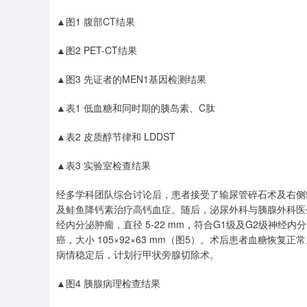
▲图1 腹部CT结果
▲图2 PET-CT结果
▲图3 先证者的MEN1基因检测结果
▲表1 低血糖和同时期的胰岛素、C肽
▲表2 皮质醇节律和 LDDST
▲表3 实验室检查结果
经多学科团队综合讨论后，患者接受了输尿管碎石术及右侧
及鲑鱼降钙素治疗高钙血症。随后，泌尿外科与胰腺外科医
经内分泌肿瘤，直径 5-22 mm，符合G1级及G2级神
癌，大小 105×92×63 mm（图5）。术后患者血糖
病情稳定后，计划行甲状旁腺切除术。
▲图4 胰腺病理检查结果