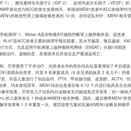
SF-1）、胰岛素样生长因子2（IGF-2）、血管内皮生长因子（VEGF）的
DNA甲基化也与ACC的发生发展相关。有报道MEN1患者中ACC发病率约
无MEN1的散发性肾上腺偶发瘤患者的 10 倍。在特定队列中，MEN1相关
测SF-1、Melan-A及抑制素A可辅助判断肾上腺肿瘤来源。该患者
CC。Ki-67是ACC患者主要的病理学预后因素，其水平越高，预后越差。Ki6
疗方式，尤其适用于欧洲肾上腺肿瘤研究网络（ENSAT）分期I-III期患
行米托坦辅助治疗。遗憾的是，患者因术后并发症及严重感染死亡。
疾病病例。尽管接受了手术治疗，但患者合并的库欣综合征显著增加了术后感染
1基因杂合突变。对其 8 名家庭成员（6 名兄弟姐妹及 2 名儿子）的基
因突变。对该儿童进行了包括血钙、PTH、甲状腺功能、皮质醇、ACTH、性
查，均未发现异常。MEN1综合征患者应每 6-12 个月进行临床及生化
垂体行影像学筛查。尽管其儿子目前内分泌腺体无功能或形态学异常，但一项纳
40% 的儿童将发生 1 种或多种MEN1相关肿瘤。因此，建议携带MEN1突
筛查每 1-3 年重复一次。规范筛查方案的实施对MEN1诊断及肿瘤早