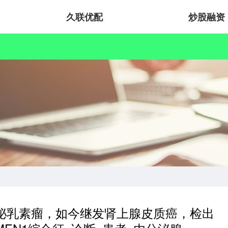
久联优配
炒股融资
患泌乳素瘤，如今继发肾上腺皮质癌，检出