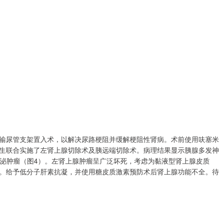
输尿管支架置入术，以解决尿路梗阻并缓解梗阻性肾病。术前使用呋塞米
生联合实施了左肾上腺切除术及胰远端切除术。病理结果显示胰腺多发神
经内分泌肿瘤（图4）。左肾上腺肿瘤呈广泛坏死，考虑为黏液型肾上腺皮质
恢复正常。给予低分子肝素抗凝，并使用糖皮质激素预防术后肾上腺功能不全。待