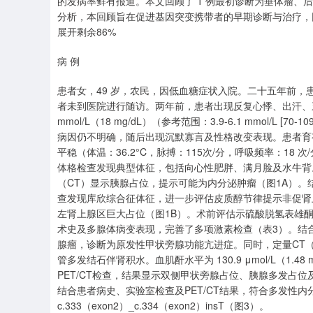
的发病率鲜有报道。本文回顾了 1 例最初诊断为垂体瘤、后
分析，本回顾旨在促进基因突变携带者的早期诊断与治疗，
展开剩余86%
病 例
患者女，49 岁，农民，因低血糖症状入院。二十五年前
者未到医院进行随访。两年前，患者出现反复心悸、出汗、乏
mmol/L（18 mg/dL）（参考范围：3.9-6.1 mmol/
病因仍不明确，随后出现沉默寡言及性格改变表现。患者育
平稳（体温：36.2°C，脉搏：115次/分，呼吸频率：18 次/分
体格检查发现典型体征，包括向心性肥胖、满月脸及水牛背
（CT）显示胰腺占位，提示可能为内分泌肿瘤（图1A）
查发现库欣综合征体征，进一步评估皮质醇节律提示非促肾上
左肾上腺区巨大占位（图1B）。术前评估示硫酸脱氢表雄酮
术史及多腺体病变表现，完善了多项激素检查（表3）。结
腺瘤，诊断为原发性甲状旁腺功能亢进症。同时，定量CT（QC
管多发结石伴肾积水。血肌酐水平为 130.9 μmol/L（1.48 mg
PET/CT检查，结果显示双侧甲状旁腺占位、胰腺多发占
结合患者病史、实验室检查及PET/CT结果，符合多发性
c.333（exon2）_c.334（exon2）insT（图3）。