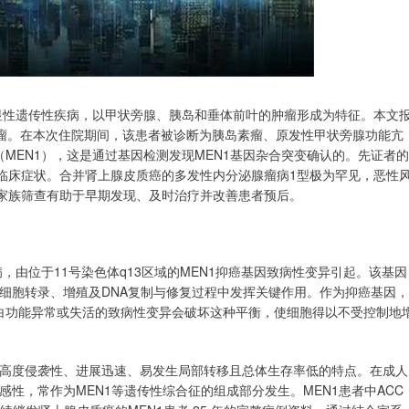
体显性遗传性疾病，以甲状旁腺、胰岛和垂体前叶的肿瘤形成为特征。本文
素瘤。在本次住院期间，该患者被诊断为胰岛素瘤、原发性甲状旁腺功能亢
MEN1），这是通过基因检测发现MEN1基因杂合突变确认的。先证者的
出临床症状。合并肾上腺皮质癌的多发性内分泌腺瘤病1型极为罕见，恶性
而家族筛查有助于早期发现、及时治疗并改善患者预后。
，由位于11号染色体q13区域的MEN1抑癌基因致病性变异引起。该基因
在调控细胞转录、增殖及DNA复制与修复过程中发挥关键作用。作为抑癌基因，
n蛋白功能异常或失活的致病性变异会破坏这种平衡，使细胞得以不受控制地
有高度侵袭性、进展迅速、易发生局部转移且总体生存率低的特点。在成人
感性，常作为MEN1等遗传性综合征的组成部分发生。MEN1患者中ACC