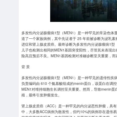
多发性内分泌腺瘤病1型（MEN1）是一种罕见的常染色
道了一个家族病例，其中先证者于 25 年前被诊断为泌乳
进症和肾上腺皮质癌。最终诊断为多发性内分泌腺瘤病1型（
儿子也检测出相同的MEN1基因突变阳性，尽管其未表现
险高且预后不良。MEN1基因检测对准确诊断至关重要，
背 景
多发性内分泌腺瘤病1型（MEN1）是一种罕见的遗传性疾病
负责编码由 610 个氨基酸组成的menin蛋白，该蛋白
MEN1对维持细胞生长调控至关重要。然而，导致meni
殖，最终引发肿瘤发生。
肾上腺皮质癌（ACC）是一种罕见的内分泌恶性肿瘤，具
中，大多数ACC病例为散发性，但约10%的病例存在遗传易