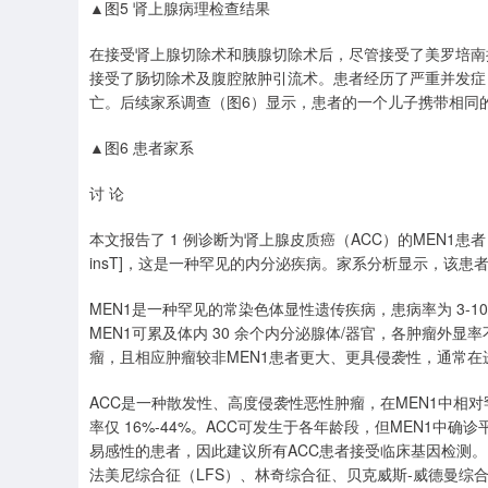
▲图5 肾上腺病理检查结果
在接受肾上腺切除术和胰腺切除术后，尽管接受了美罗培南
接受了肠切除术及腹腔脓肿引流术。患者经历了严重并发症
亡。后续家系调查（图6）显示，患者的一个儿子携带相同的
▲图6 患者家系
讨 论
本文报告了 1 例诊断为肾上腺皮质癌（ACC）的MEN1患者，其基
insT]，这是一种罕见的内分泌疾病。家系分析显示，该
MEN1是一种罕见的常染色体显性遗传疾病，患病率为 3-1
MEN1可累及体内 30 余个内分泌腺体/器官，各肿瘤外
瘤，且相应肿瘤较非MEN1患者更大、更具侵袭性，通常
ACC是一种散发性、高度侵袭性恶性肿瘤，在MEN1中相对罕
率仅 16%-44%。ACC可发生于各年龄段，但MEN1中确
易感性的患者，因此建议所有ACC患者接受临床基因检测。
法美尼综合征（LFS）、林奇综合征、贝克威斯-威德曼综