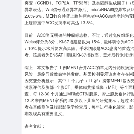
突变（CCND1、TOP2A、TP53等）及类固醇生成因子1（
异常表达。Wnt信号通路异常激活、microRNA调控异常及
2.6%-6%，MEN1合并肾上腺肿瘤患者中ACC患病率约为
上腺肿瘤中ACC发病率可高达 13.8%。
目前，ACC尚无明确的肿瘤标志物。不过，通过免疫组织化学检
Weiss评分为3分，Ki-67增殖指数为 15%，最终确诊为A
> 10% 提示术后复发高风险。手术切除是ACC患者的首选治
者。该患者为ENSAT III期且Ki-67指数高，需术后
综上，本文报告了 1 例MEN1合并ACC的罕见内分泌
风险，最终导致致命性并发症。基因检测显示该患者存在MEN
因突变分析显示，其中 1 个儿子（11 岁）携带MEN1基
激素评估及胸部+全腹CT、垂体磁共振成像（MRI）等全面检
查，每 12-36 个月通过MRI或CT对胰腺、肾上腺及
12 名来自MEN1家系的 20 岁以下儿童的研究显示，超过 
者在基线垂体及腹部影像学检查后，每年进行生化筛查，影像学
期发现具有重要意义。
参考文献：