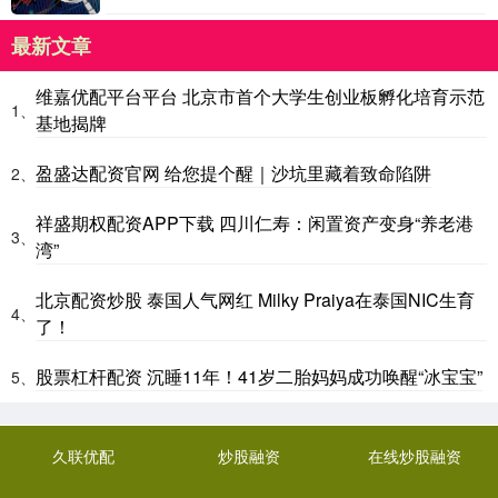
最新文章
维嘉优配平台平台 北京市首个大学生创业板孵化培育示范
1、
基地揭牌
盈盛达配资官网 给您提个醒｜沙坑里藏着致命陷阱
2、
祥盛期权配资APP下载 四川仁寿：闲置资产变身“养老港
3、
湾”
北京配资炒股 泰国人气网红 Milky Praiya在泰国NIC生育
4、
了！
股票杠杆配资 沉睡11年！41岁二胎妈妈成功唤醒“冰宝宝”
5、
久联优配
炒股融资
在线炒股融资