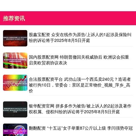
推荐资讯
股鑫宝配资 众安在线作为原告/上诉人的1起涉及保险纠
纷的诉讼将于2025年8月5日开庭
国内股票配资网 特朗普撤回关税威胁后 欧洲议会拟重
启美欧贸易协议表决
合法股票配资平台 武功山顶一个西瓜卖240元？造谣者
被行拘10日，管委会：景区是正常物价_视频_萍乡_高
价
银华配资官网 拼多多作为被告/被上诉人的2起涉及著作
权权属、侵权纠纷的诉讼将于2025年8月5日开庭
翻翻配资 “十五运”女子举重87公斤以上级 李闫强势夺冠