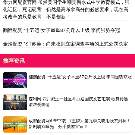
华力网配资官网 虽然美国学生嘲笑衡水式中学教育模式，强
化记忆，死记硬背，仍然是高考拿高分的必然要求，现在高
考改革的只是教育，不是创新！
翻翻配资 “十五运”女子举重87公斤以上级 李闫强势夺冠
金浩配资 *ST苏吴：尚未收到立案调查事项的正式处罚决定
推荐资讯
翻翻配资 “十五运”女子举重87公斤以上级 李闫强势夺冠
森利网 四川威远一社区举办迎国庆文艺汇演 歌舞传递
浓浓爱国情
成都配资网APP下载 《王牌》第九季关晓彤状态封神！
新剧吻戏曝光，分手就差官宣？