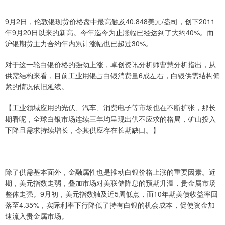
9月2日，伦敦银现货价格盘中最高触及40.848美元/盎司，创下2011
年9月20日以来的新高。今年迄今为止涨幅已经达到了大约40%。而
沪银期货主力合约年内累计涨幅也已超过30%。
对于这一轮白银价格的强劲上涨，卓创资讯分析师曹慧分析指出，从
供需结构来看，目前工业用银占白银消费量6成左右，白银供需结构偏
紧的情况依旧延续。
【工业领域应用的光伏、汽车、消费电子等市场也在不断扩张，那长
期看呢，全球白银市场连续三年均呈现出供不应求的格局，矿山投入
下降且需求持续增长，令其供应存在长期缺口。】
除了供需基本面外，金融属性也是推动白银价格上涨的重要因素。近
期，美元指数走弱，叠加市场对美联储降息的预期升温，贵金属市场
整体走强。9月初，美元指数触及近5周低点，而10年期美债收益率回
落至4.35%，实际利率下行降低了持有白银的机会成本，促使资金加
速流入贵金属市场。