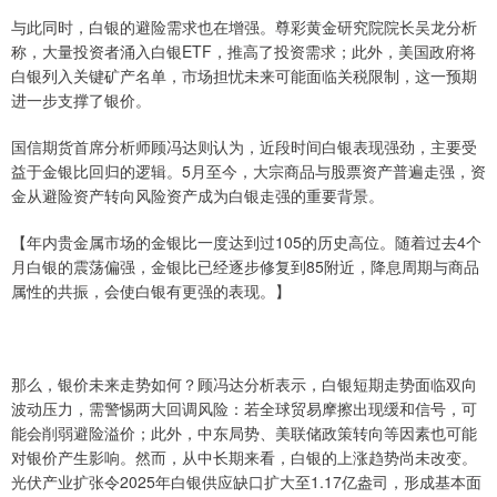
与此同时，白银的避险需求也在增强。尊彩黄金研究院院长吴龙分析
称，大量投资者涌入白银ETF，推高了投资需求；此外，美国政府将
白银列入关键矿产名单，市场担忧未来可能面临关税限制，这一预期
进一步支撑了银价。
国信期货首席分析师顾冯达则认为，近段时间白银表现强劲，主要受
益于金银比回归的逻辑。5月至今，大宗商品与股票资产普遍走强，资
金从避险资产转向风险资产成为白银走强的重要背景。
【年内贵金属市场的金银比一度达到过105的历史高位。随着过去4个
月白银的震荡偏强，金银比已经逐步修复到85附近，降息周期与商品
属性的共振，会使白银有更强的表现。】
那么，银价未来走势如何？顾冯达分析表示，白银短期走势面临双向
波动压力，需警惕两大回调风险：若全球贸易摩擦出现缓和信号，可
能会削弱避险溢价；此外，中东局势、美联储政策转向等因素也可能
对银价产生影响。然而，从中长期来看，白银的上涨趋势尚未改变。
光伏产业扩张令2025年白银供应缺口扩大至1.17亿盎司，形成基本面