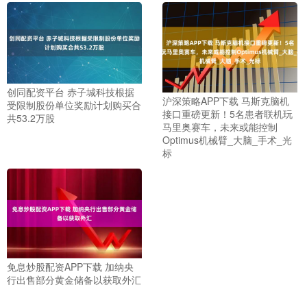
创同配资平台 赤子城科技根据
沪深策略APP下载 马斯克脑机
受限制股份单位奖励计划购买合
接口重磅更新！5名患者联机玩
共53.2万股
马里奥赛车，未来或能控制
Optimus机械臂_大脑_手术_光
标
免息炒股配资APP下载 加纳央
行出售部分黄金储备以获取外汇