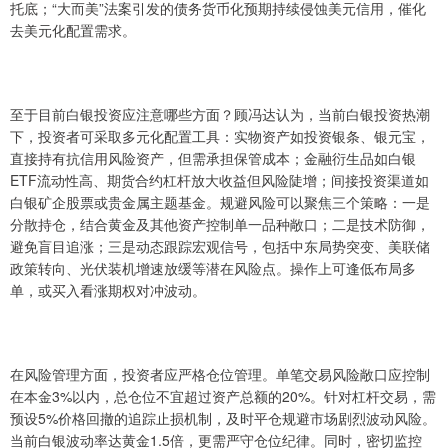
托底；“大而美”法案引发的债务货币化预期持续侵蚀美元信用，催化
去美元化配置需求。
至于目前白银投资应注意哪些方面？顾冯达认为，当前白银投资热潮
下，投资者可采取多元化配置工具：实物资产如投资银条、银元宝，
直接持有抗信用风险资产，但需承担保管成本；金融衍生品如白银
ETF流动性高、期货合约杠杆放大收益但风险陡增；间接投资渠道如
白银矿企股票或贵金属主题基金。规避风险可以聚焦三个策略：一是
分散持仓，结合黄金及其他资产控制单一品种敞口；二是技术防御，
避免盲目追涨；三是动态跟踪宏观信号，包括中东局势突变、美联储
政策转向、光伏装机增速放缓等潜在风险点。操作上可逢低布局多
单，或买入看涨期权对冲波动。
在风险管理方面，投资者应严格仓位管理。单笔交易风险敞口应控制
在本金3%以内，总仓位不宜超过资产总额的20%。针对杠杆交易，需
预设5%价格回撤的追踪止损机制，及时平仓规避市场剧烈波动风险。
当前白银波动率达黄金1.5倍，更需严守仓位纪律。同时，密切监控