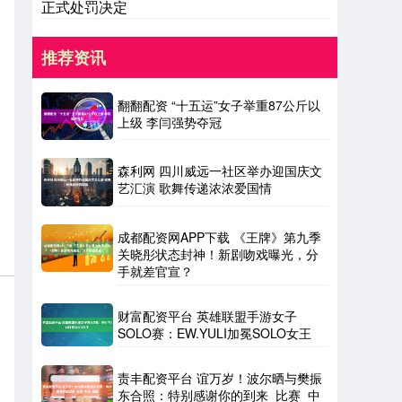
正式处罚决定
推荐资讯
翻翻配资 “十五运”女子举重87公斤以
上级 李闫强势夺冠
森利网 四川威远一社区举办迎国庆文
艺汇演 歌舞传递浓浓爱国情
成都配资网APP下载 《王牌》第九季
关晓彤状态封神！新剧吻戏曝光，分
手就差官宣？
财富配资平台 英雄联盟手游女子
SOLO赛：EW.YULI加冕SOLO女王
责丰配资平台 谊万岁！波尔晒与樊振
东合照：特别感谢你的到来_比赛_中