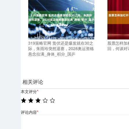
319策略官网 蛰伏还是爆发就在30之
股票怎样加
际，朱雨玲突然退赛，2028奥运资格
回，何谈对
悬念拉满_身体_积分_国乒
相关评论
本文评分
*
评论内容
*