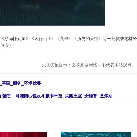
》《彭德怀元帅》《太行山上》《亮剑》《历史的天空》等一批抗战题材经
李苑)
久联优配提示：文章来自网络，不代表本站观点。
_墓园_服务_环境优美
是个蠢货，可她自己也没斗赢卡米拉_英国王室_安德鲁_查尔斯