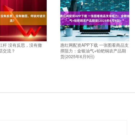
杠杆 没有反思，没有撤
惠红网配资APP下载 一张图看商品支
话交流？
撑阻力：金银油气+铂钯铜农产品期
货(2025年6月9日)