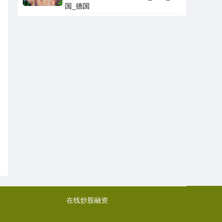
国_德国
在线炒股融资