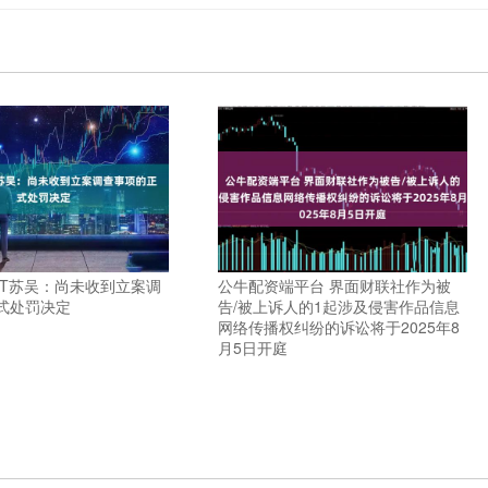
ST苏吴：尚未收到立案调
公牛配资端平台 界面财联社作为被
式处罚决定
告/被上诉人的1起涉及侵害作品信息
网络传播权纠纷的诉讼将于2025年8
月5日开庭