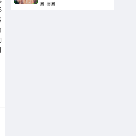
国_德国
形
四
曲
的
日