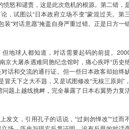
的愤怒和谴责，这是此次危机的根源。第二错，
论，试图以“日本政府立场不变”蒙混过关。第
包装“对话意愿”掩盖自身严重过错。正是日方一
但地球人都知道，对话需要起码的前提。200
南京大屠杀遇难同胞纪念馆时，痛心疾呼“历史
是对话和交流的通行证。但一些日本政客却始终
是冒天下之大不韪，又是试图修改“无核三原则”
台湾问题上越线挑衅，完全暴露了日本右翼势力复
上发文，引用孔子的话说，“过则勿惮改”“过而
误立场。历史与现实反复证明，没有反思的对话