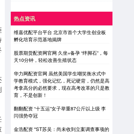
热点资讯
拒
维嘉优配平台平台 北京市首个大学生创业板
持
孵化培育示范基地揭牌
终
股票期货配资网官网 久坐=备孕 “绊脚石”，每
天10分钟，轻松改善生殖状态
华力网配资官网 虽然美国学生嘲笑衡水式中
还
学教育模式，强化记忆，死记硬背，仍然是高
考拿高分的必然要求，现在高考改革的只是教
判
育，不是创新！
翻翻配资 “十五运”女子举重87公斤以上级 李
闫强势夺冠
任
破
金浩配资 *ST苏吴：尚未收到立案调查事项的