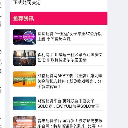
正式处罚决定
是
三
推荐资讯
错
翻翻配资 “十五运”女子举重87公斤以
上级 李闫强势夺冠
0
森利网 四川威远一社区举办迎国庆文
绝
艺汇演 歌舞传递浓浓爱国情
缺
成都配资网APP下载 《王牌》第九季
，
关晓彤状态封神！新剧吻戏曝光，分
手就差官宣？
活
财富配资平台 英雄联盟手游女子
SOLO赛：EW.YULI加冕SOLO女王
不
责丰配资平台 谊万岁！波尔晒与樊振
东合照：特别感谢你的到来_比赛_中
毫